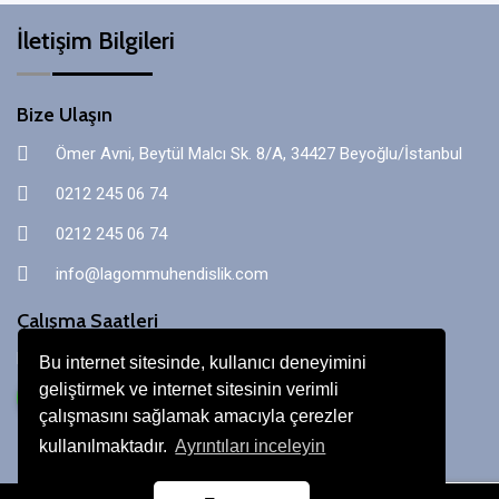
İletişim Bilgileri
Bize Ulaşın
Ömer Avni, Beytül Malcı Sk. 8/A, 34427 Beyoğlu/İstanbul
0212 245 06 74
0212 245 06 74
info@lagommuhendislik.com
Çalışma Saatleri
Pazartesi - Cumartesi 09:00 - 18:00 Pazar: Kapalı
Bu internet sitesinde, kullanıcı deneyimini
geliştirmek ve internet sitesinin verimli
çalışmasını sağlamak amacıyla çerezler
kullanılmaktadır.
Ayrıntıları inceleyin