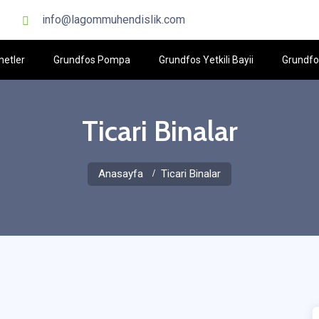
info@lagommuhendislik.com
metler
Grundfos Pompa
Grundfos Yetkili Bayii
Grundfos
Ticari Binalar
Anasayfa
Ticari Binalar